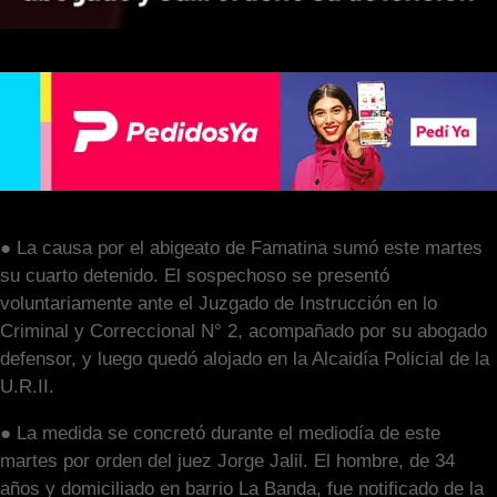
● La causa por el abigeato de Famatina sumó este martes
su cuarto detenido. El sospechoso se presentó
voluntariamente ante el Juzgado de Instrucción en lo
Criminal y Correccional N° 2, acompañado por su abogado
defensor, y luego quedó alojado en la Alcaidía Policial de la
U.R.II.
● La medida se concretó durante el mediodía de este
martes por orden del juez Jorge Jalil. El hombre, de 34
años y domiciliado en barrio La Banda, fue notificado de la