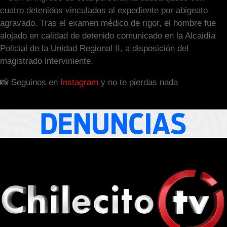
cuatro detenidos vinculados al expediente por abigeato
agravado. Tras el examen médico de rigor, el hombre fue
alojado en calidad de detenido comunicado en la Alcaidía
Policial de la Unidad Regional II, a disposición del
magistrado interviniente.
📸 Seguinos en
Instagram
y no te pierdas nada