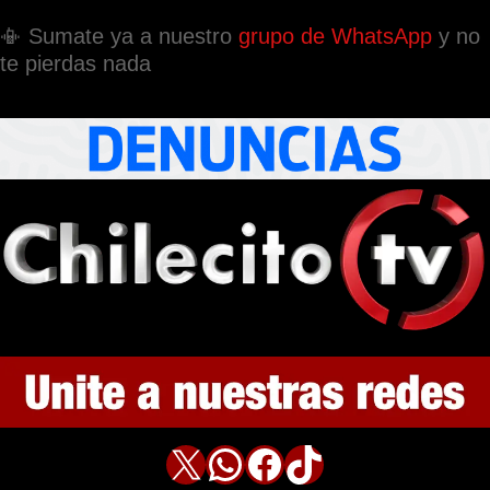
📳 Sumate ya a nuestro
grupo de WhatsApp
y no
te pierdas nada
X
WhatsApp
Facebook
TikTok