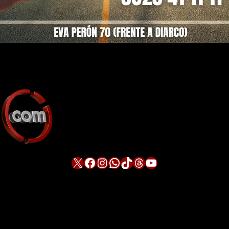
X
Facebook
Instagram
WhatsApp
TikTok
Threads
YouTube