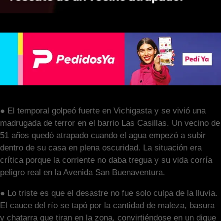
● El temporal golpeó fuerte en Vichigasta y se vivió una
madrugada de terror en el barrio Las Casillas. Un vecino de
51 años quedó atrapado cuando el agua empezó a subir
dentro de su casa en plena oscuridad. La situación era
crítica porque la corriente no daba tregua y su vida corría
peligro real en la Avenida San Buenaventura.
● Lo triste es que el desastre no fue solo culpa de la lluvia.
El cauce del río se tapó por la cantidad de maleza, basura
y chatarra que tiran en la zona, convirtiéndose en un dique