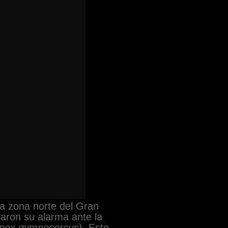
la zona norte del Gran
aron su alarma ante la
opex gymnocercus
). Este