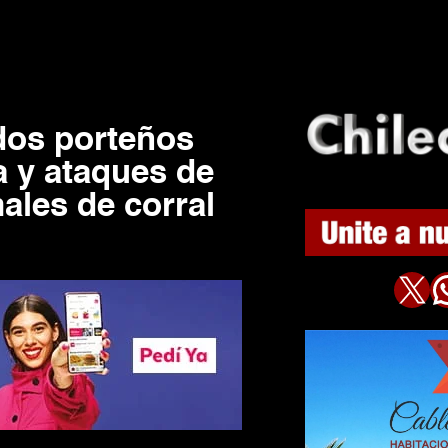
dos porteños
a y ataques de
ales de corral
X
WhatsAp