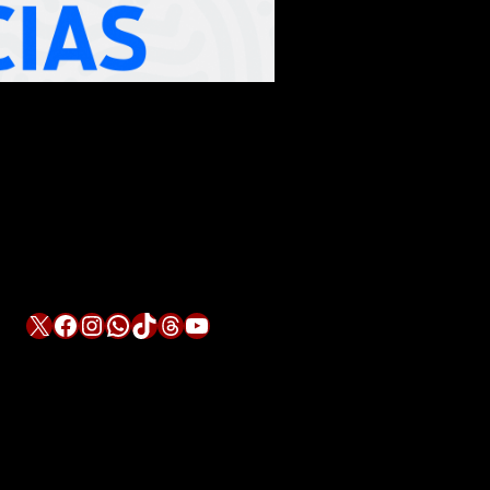
X
Facebook
Instagram
WhatsApp
TikTok
Threads
YouTube