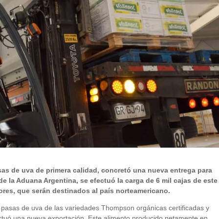
sas de uva de primera calidad, concretó una nueva entrega para
e la Aduana Argentina, se efectuó la carga de 6 mil cajas de este
ores, que serán destinados al país norteamericano.
e pasas de uva de las variedades Thompson orgánicas certificadas y
ctuó una nueva exportación. Este alimento producido netamente en