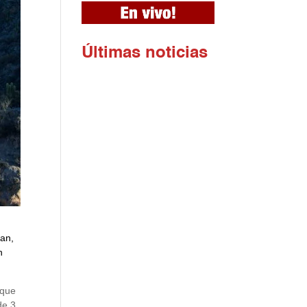
Ú
ltimas noticias
uan,
n
 que
de 3