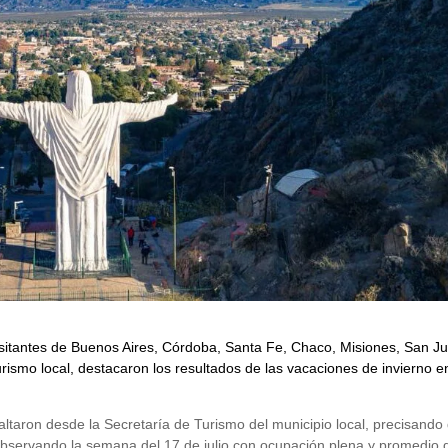
sitantes de Buenos Aires, Córdoba, Santa Fe, Chaco, Misiones, San J
rismo local, destacaron los resultados de las vacaciones de invierno e
esaltaron desde la Secretaría de Turismo del municipio local, precisando
bservando la semana del 17 de julio con ocupación plena y promedio 