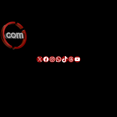
X
Facebook
Instagram
WhatsApp
TikTok
Threads
YouTube