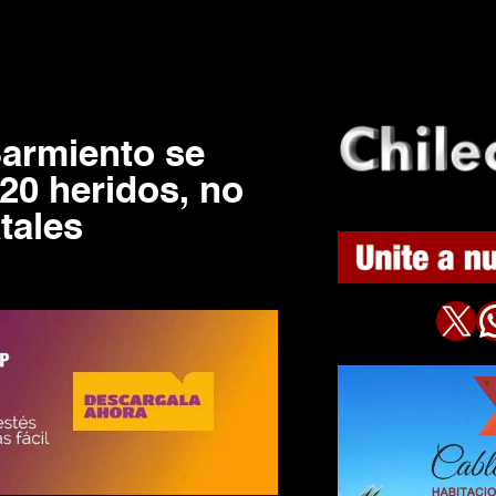
Sarmiento se
20 heridos, no
tales
X
WhatsAp