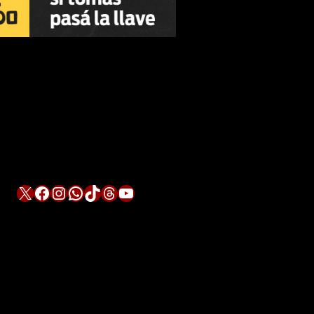
X
Facebook
Instagram
WhatsApp
TikTok
Threads
YouTube