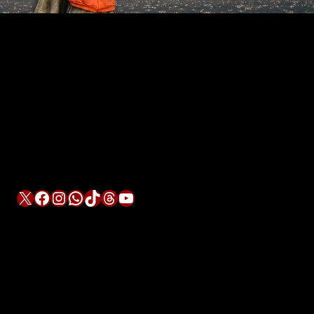
X
Facebook
Instagram
WhatsApp
TikTok
Threads
YouTube