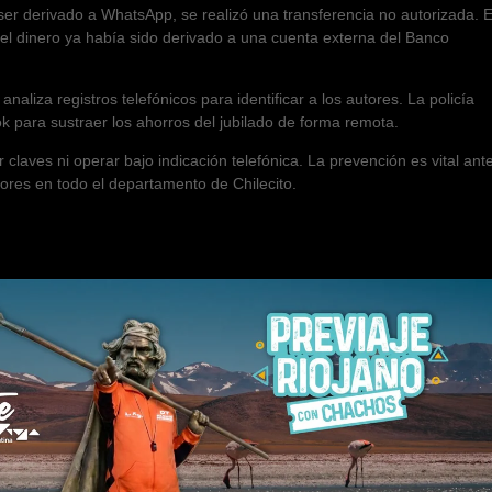
ser derivado a WhatsApp, se realizó una transferencia no autorizada. E
 el dinero ya había sido derivado a una cuenta externa del Banco
naliza registros telefónicos para identificar a los autores. La policía
ok para sustraer los ahorros del jubilado de forma remota.
claves ni operar bajo indicación telefónica. La prevención es vital ant
yores en todo el departamento de Chilecito.