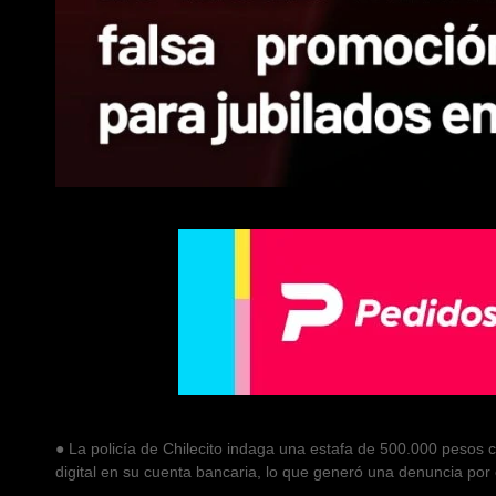
● La policía de Chilecito indaga una estafa de 500.000 pesos c
digital en su cuenta bancaria, lo que generó una denuncia por 