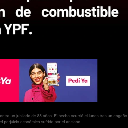
ontra un jubilado de 88 años. El hecho ocurrió el lunes tras un engaño
el perjuicio económico sufrido por el anciano.