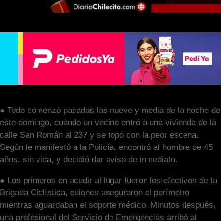
● Todo comenzó pasadas las nueve y media de la noche de
este domingo, cuando un vecino entró a una vivienda de la
calle San Román al 237 y se topó con la peor escena.
Según le manifestó a la Policía, encontró al hombre de 45
años, sin vida, y decidió dar aviso de inmediato.
● Los primeros en acudir al lugar fueron los efectivos de la
Brigada Ciclística, quienes aseguraron el perímetro
mientras aguardaban el soporte médico. Minutos después,
una profesional del Servicio de Emergencias arribó al