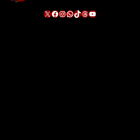
X
Facebook
Instagram
WhatsApp
TikTok
Threads
YouTube