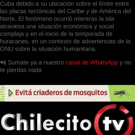
Cuba debido a su ubicación sobre el límite entre
las placas tectónicas del Caribe y de América del
Norte. El fenómeno ocurrió mientras la isla
atraviesa una situación económica y social
compleja y en el inicio de la temporada de
huracanes, en un contexto de advertencias de la
ONU sobre la situación humanitaria.
📲 Sumate ya a nuestro
canal de WhatsApp
y no
te pierdas nada