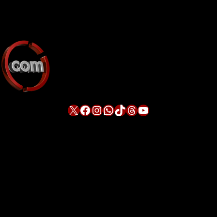
X
Facebook
Instagram
WhatsApp
TikTok
Threads
YouTube