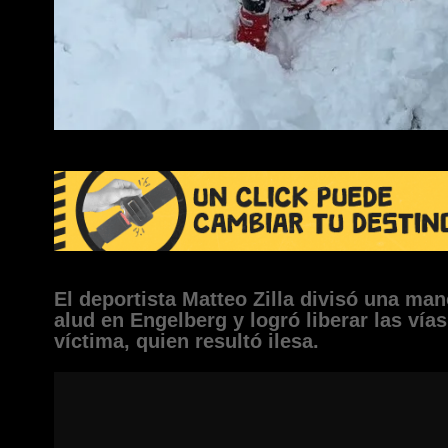
El deportista Matteo Zilla divisó una man
alud en Engelberg y logró liberar las vías
víctima, quien resultó ilesa.