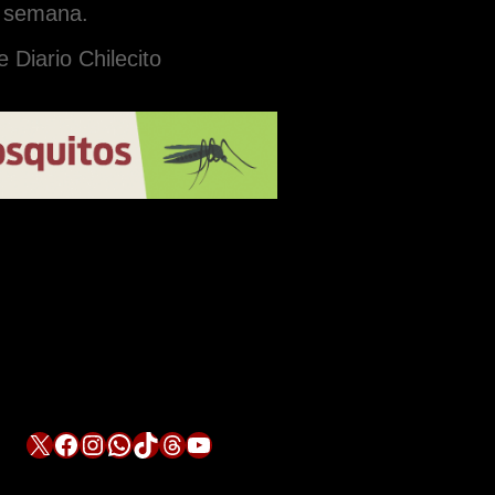
a semana.
 Diario Chilecito
X
Facebook
Instagram
WhatsApp
TikTok
Threads
YouTube