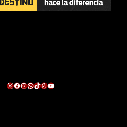
X
Facebook
Instagram
WhatsApp
TikTok
Threads
YouTube