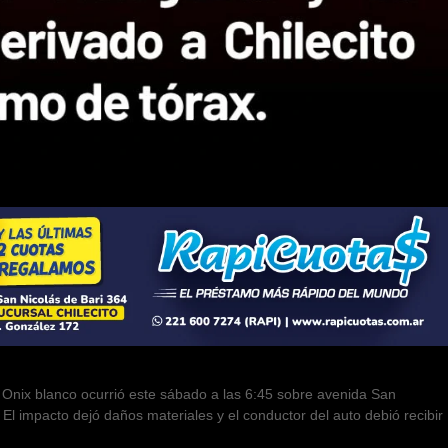
Onix blanco ocurrió este sábado a las 6:45 sobre avenida San
. El impacto dejó daños materiales y el conductor del auto debió recibir