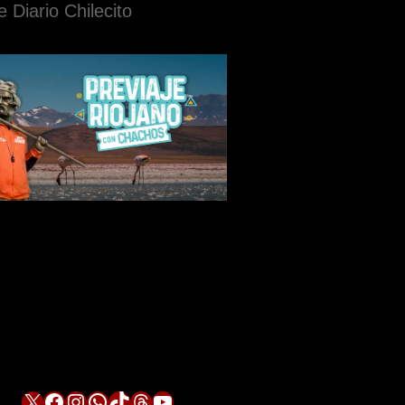
e Diario Chilecito
X
Facebook
Instagram
WhatsApp
TikTok
Threads
YouTube