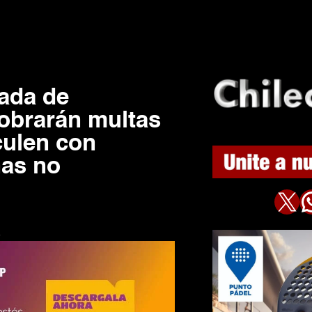
ada de
cobrarán multas
culen con
nas no
X
WhatsAp
4