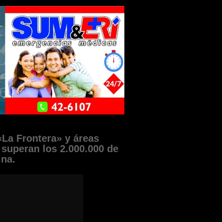
«La Frontera» y áreas
 superan los 2.000.000 de
ina.