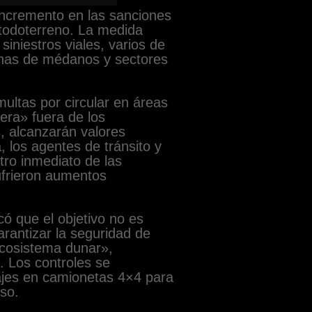
 incremento en las sanciones
todoterreno. La medida
siniestros viales, varios de
zonas de médanos y sectores
ultas por circular en áreas
era» fuera de los
, alcanzarán valores
 los agentes de tránsito y
tro inmediato de las
ufrieron aumentos
có que el objetivo no es
rantizar la seguridad de
ecosistema dunar»,
. Los controles se
lajes en camionetas 4×4 para
eso.