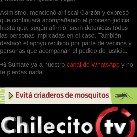
Asimismo, mencionó al fiscal Garzón y expresó
que continuará acompañando el proceso judicial
hasta que, según afirmó, sean detenidas todas
las personas implicadas en el caso. También
destacó el apoyo recibido por parte de vecinos y
personas que acompañan el pedido de justicia.
📲 Sumate ya a nuestro
canal de WhatsApp
y no
te pierdas nada