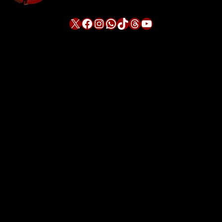
X
Facebook
Instagram
WhatsApp
TikTok
Threads
YouTube