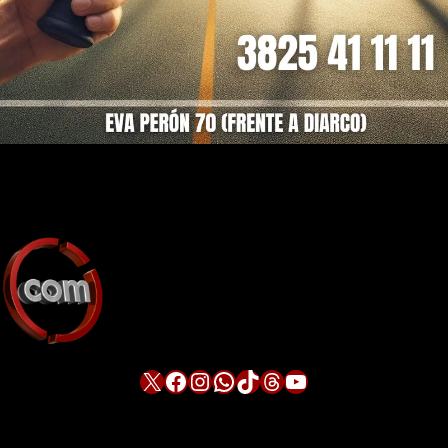
X
Facebook
Instagram
WhatsApp
TikTok
Threads
YouTube