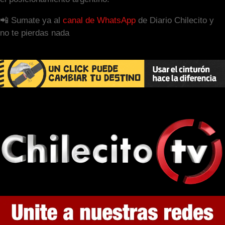
📲 Sumate ya al
canal de WhatsApp
de Diario Chilecito y
no te pierdas nada