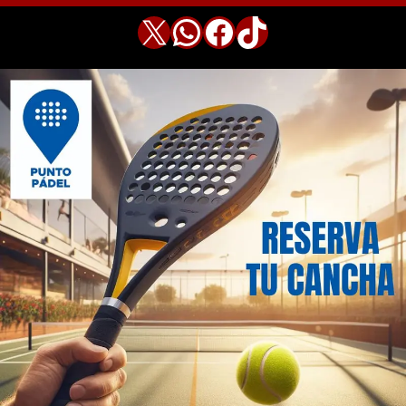
X
WhatsApp
Facebook
TikTok