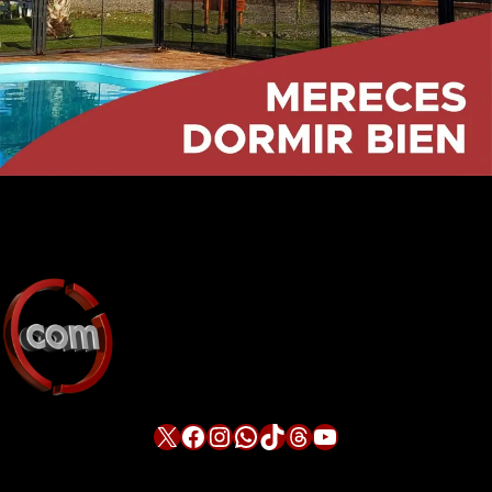
X
Facebook
Instagram
WhatsApp
TikTok
Threads
YouTube