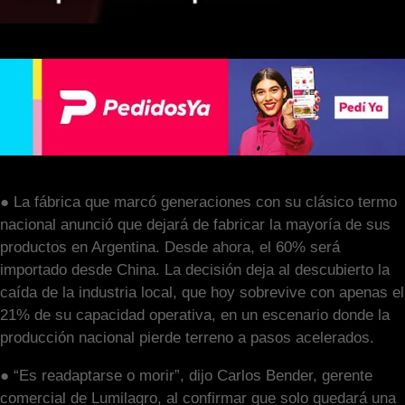
● La fábrica que marcó generaciones con su clásico termo
nacional anunció que dejará de fabricar la mayoría de sus
productos en Argentina. Desde ahora, el 60% será
importado desde China. La decisión deja al descubierto la
caída de la industria local, que hoy sobrevive con apenas el
21% de su capacidad operativa, en un escenario donde la
producción nacional pierde terreno a pasos acelerados.
● “Es readaptarse o morir”, dijo Carlos Bender, gerente
comercial de Lumilagro, al confirmar que solo quedará una