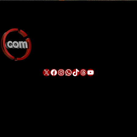
X
Facebook
Instagram
WhatsApp
TikTok
Threads
YouTube