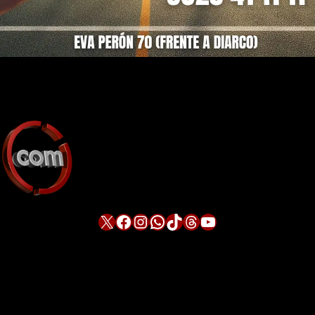
X
Facebook
Instagram
WhatsApp
TikTok
Threads
YouTube