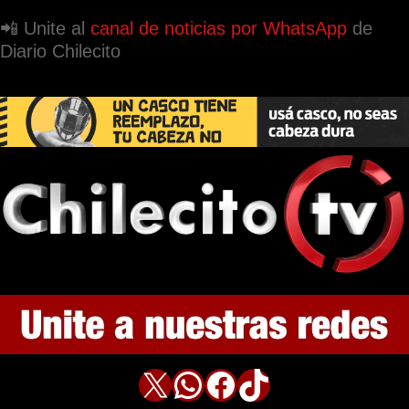
📲 Unite al
canal de noticias por WhatsApp
de
Diario Chilecito
X
WhatsApp
Facebook
TikTok