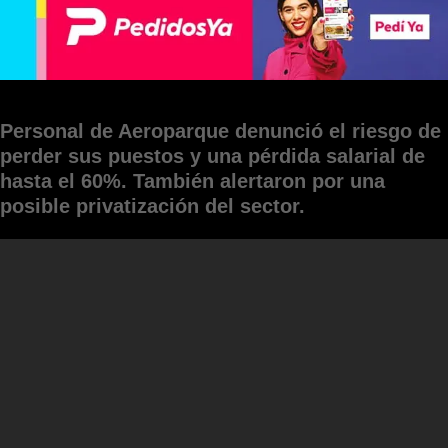
Personal de Aeroparque denunció el riesgo de
perder sus puestos y una pérdida salarial de
hasta el 60%. También alertaron por una
posible privatización del sector.