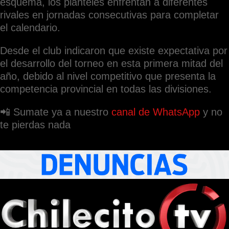
esquema, los planteles enfrentan a diferentes
rivales en jornadas consecutivas para completar
el calendario.
Desde el club indicaron que existe expectativa por
el desarrollo del torneo en esta primera mitad del
año, debido al nivel competitivo que presenta la
competencia provincial en todas las divisiones.
📲 Sumate ya a nuestro
canal de WhatsApp
y no
te pierdas nada