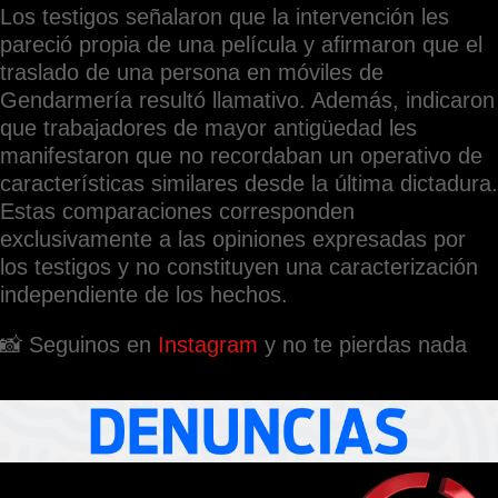
Los testigos señalaron que la intervención les
pareció propia de una película y afirmaron que el
traslado de una persona en móviles de
Gendarmería resultó llamativo. Además, indicaron
que trabajadores de mayor antigüedad les
manifestaron que no recordaban un operativo de
características similares desde la última dictadura.
Estas comparaciones corresponden
exclusivamente a las opiniones expresadas por
los testigos y no constituyen una caracterización
independiente de los hechos.
📸 Seguinos en
Instagram
y no te pierdas nada