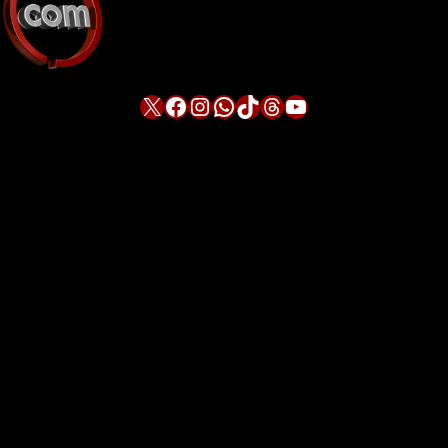
X
Facebook
Instagram
WhatsApp
TikTok
Threads
YouTube