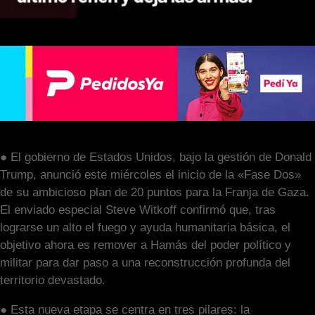
● El gobierno de Estados Unidos, bajo la gestión de Donald
Trump, anunció este miércoles el inicio de la «Fase Dos»
de su ambicioso plan de 20 puntos para la Franja de Gaza.
El enviado especial Steve Witkoff confirmó que, tras
lograrse un alto el fuego y ayuda humanitaria básica, el
objetivo ahora es remover a Hamás del poder político y
militar para dar paso a una reconstrucción profunda del
territorio devastado.
● Esta nueva etapa se centra en tres pilares: la