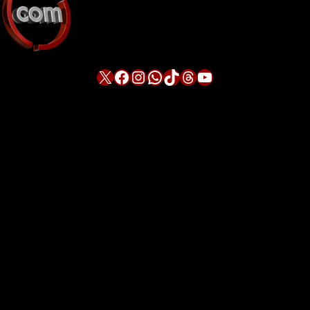
X
Facebook
Instagram
WhatsApp
TikTok
Threads
YouTube