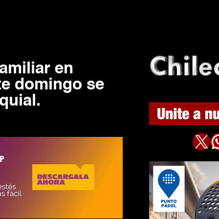
amiliar en
te domingo se
quial.
X
WhatsAp