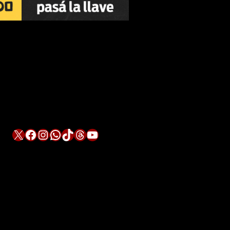
X
Facebook
Instagram
WhatsApp
TikTok
Threads
YouTube