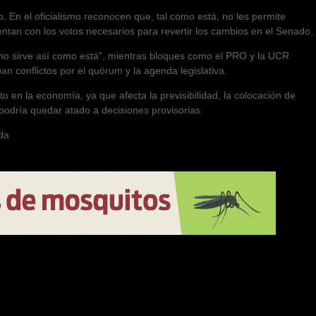
o. En el oficialismo reconocen que, tal como está, no les permite
ntan con los votos necesarios para revertir los cambios en el Senado.
 no sirve así como está”, mientras bloques como el PRO y la UCR
an conflictos por el quórum y la agenda legislativa.
 en la economía, ya que afecta la previsibilidad, la colocación de
podría quedar atado a decisiones provisorias.
da