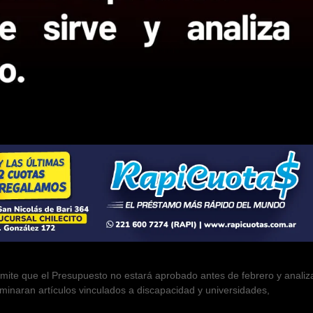
dmite que el Presupuesto no estará aprobado antes de febrero y analiz
liminaran artículos vinculados a discapacidad y universidades,