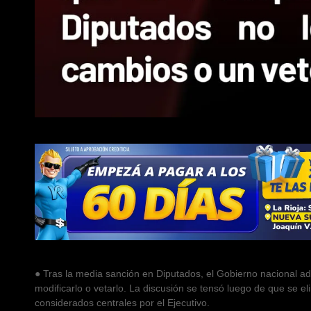
● Tras la media sanción en Diputados, el Gobierno nacional a
modificarlo o vetarlo. La discusión se tensó luego de que se e
considerados centrales por el Ejecutivo.