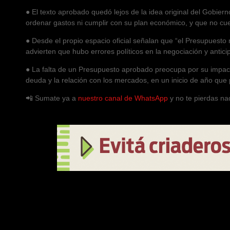
● El texto aprobado quedó lejos de la idea original del Gobiern
ordenar gastos ni cumplir con su plan económico, y que no cue
● Desde el propio espacio oficial señalan que “el Presupuesto
advierten que hubo errores políticos en la negociación y anticip
● La falta de un Presupuesto aprobado preocupa por su impacto
deuda y la relación con los mercados, en un inicio de año que 
📲 Sumate ya a
nuestro canal de WhatsApp
y no te pierdas na