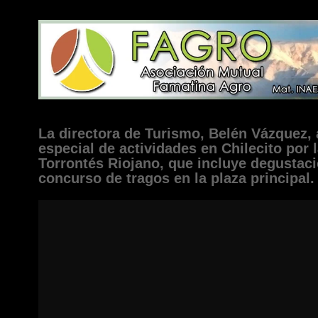
La directora de Turismo, Belén Vázquez,
especial de actividades en Chilecito por
Torrontés Riojano, que incluye degustaci
concurso de tragos en la plaza principal.