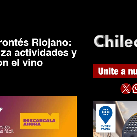
rontés Riojano:
za actividades y
n el vino
X
WhatsAp