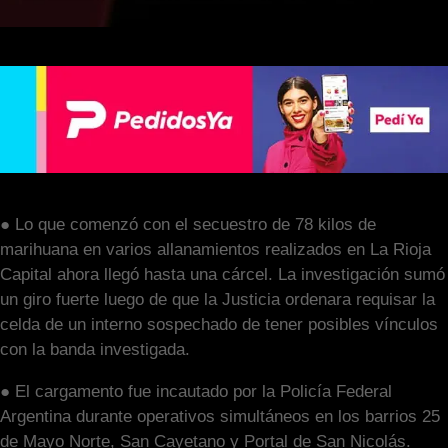
● Lo que comenzó con el secuestro de 78 kilos de
marihuana en varios allanamientos realizados en La Rioja
Capital ahora llegó hasta una cárcel. La investigación sumó
un giro fuerte luego de que la Justicia ordenara requisar la
celda de un interno sospechado de tener posibles vínculos
con la banda investigada.
● El cargamento fue incautado por la Policía Federal
Argentina durante operativos simultáneos en los barrios 25
de Mayo Norte, San Cayetano y Portal de San Nicolás.