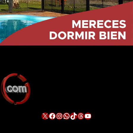
X
Facebook
Instagram
WhatsApp
TikTok
Threads
YouTube