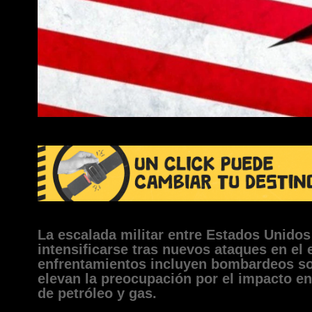
La escalada militar entre Estados Unidos 
intensificarse tras nuevos ataques en el
enfrentamientos incluyen bombardeos sob
elevan la preocupación por el impacto en
de petróleo y gas.