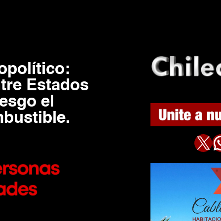
opolítico:
tre Estados
esgo el
bustible.
X
WhatsAp