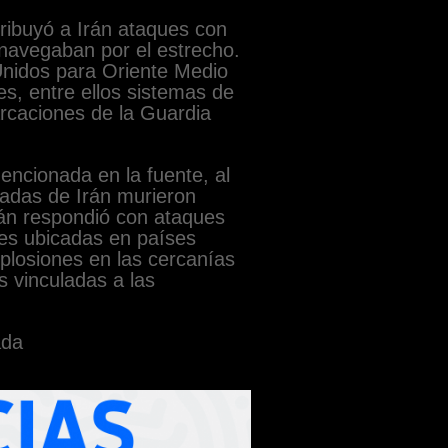
tribuyó a Irán ataques con
navegaban por el estrecho.
Unidos para Oriente Medio
es, entre ellos sistemas de
rcaciones de la Guardia
mencionada en la fuente, al
adas de Irán murieron
án respondió con ataques
ses ubicadas en países
xplosiones en las cercanías
 vinculadas a las
ada