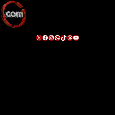
X
Facebook
Instagram
WhatsApp
TikTok
Threads
YouTube