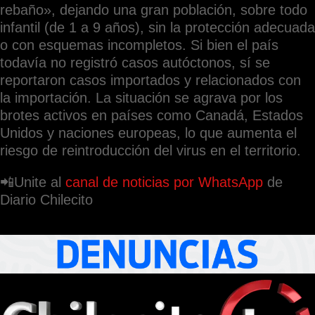
rebaño», dejando una gran población, sobre todo
infantil (de 1 a 9 años), sin la protección adecuada
o con esquemas incompletos. Si bien el país
todavía no registró casos autóctonos, sí se
reportaron casos importados y relacionados con
la importación. La situación se agrava por los
brotes activos en países como Canadá, Estados
Unidos y naciones europeas, lo que aumenta el
riesgo de reintroducción del virus en el territorio.
📲Unite al
canal de noticias por WhatsApp
de
Diario Chilecito