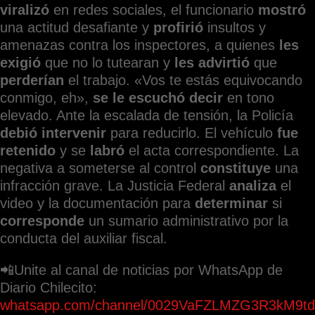
viralizó
en redes sociales, el funcionario
mostró
una actitud desafiante y
profirió
insultos y
amenazas contra los inspectores, a quienes
les
exigió
que no lo tutearan y
les advirtió
que
perderían
el trabajo. «Vos te estás equivocando
conmigo, eh»,
se le escuchó decir
en tono
elevado. Ante la escalada de tensión, la Policía
debió intervenir
para reducirlo. El vehículo
fue
retenido
y se
labró
el acta correspondiente. La
negativa a someterse al control
constituye
una
infracción grave. La Justicia Federal
analiza
el
video y la documentación para
determinar
si
corresponde
un sumario administrativo por la
conducta del auxiliar fiscal.
📲Unite al canal de noticias por WhatsApp de
Diario Chilecito:
whatsapp.com/channel/0029VaFZLMZG3R3kM9td