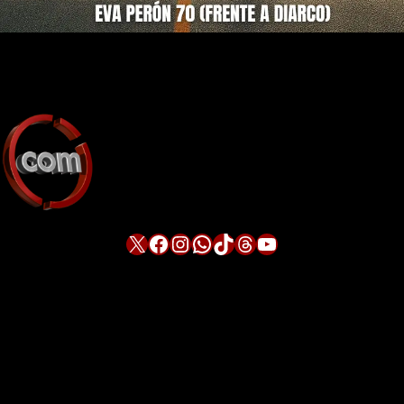
X
Facebook
Instagram
WhatsApp
TikTok
Threads
YouTube