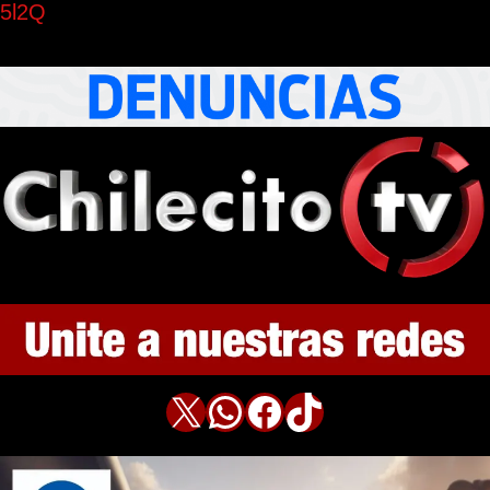
5l2Q
X
WhatsApp
Facebook
TikTok