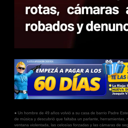
● Un hombre de 49 años volvió a su casa de barrio Padre Esteb
de música y descubrió que faltaba un parlante, herramientas, 
ventana violentada, las celosías forzadas y las cámaras de s