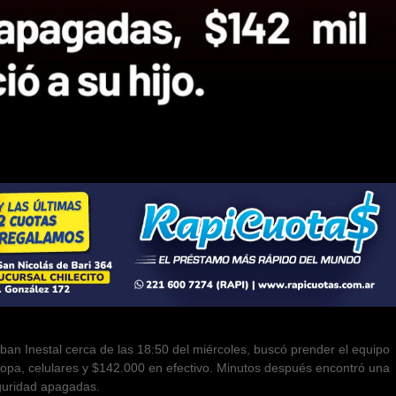
an Inestal cerca de las 18:50 del miércoles, buscó prender el equipo
ropa, celulares y $142.000 en efectivo. Minutos después encontró una
eguridad apagadas.