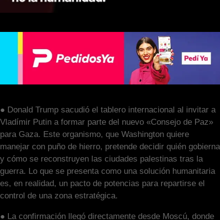
● Donald Trump sacudió el tablero internacional al invitar a
Vladímir Putin a formar parte del nuevo «Consejo de Paz»
para Gaza. Este organismo, que Washington quiere
manejar con puño de hierro, pretende decidir quién gobierna
y cómo se reconstruyen las ciudades palestinas tras la
guerra. Lo que se presenta como una solución humanitaria
es, en realidad, un pacto de potencias para repartirse el
control de una zona estratégica.
● La confirmación llegó directamente desde Moscú, donde