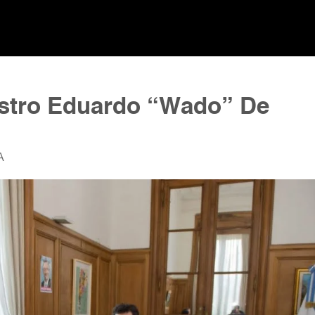
istro Eduardo “Wado” De
A