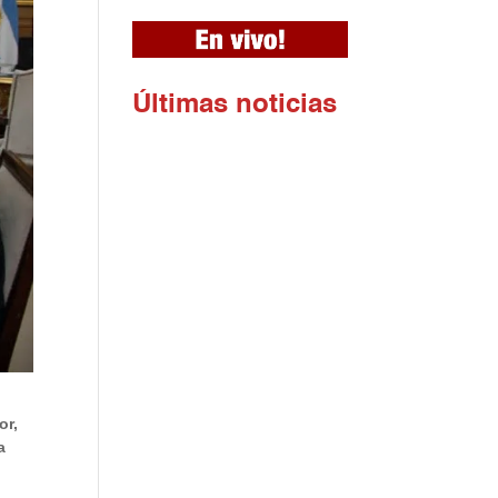
Ú
ltimas noticias
or,
a