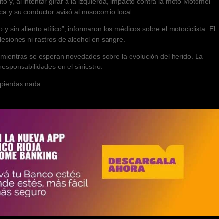
ito y, al intentar girar a la izquierda, impactó contra la moto Motomel
ica y su conductor avisó al nosocomio local.
y sin aliento etílico”, informaron los médicos sobre el motociclista. El
lesiones ni rastros de alcohol en sangre.
 mientras se esperan novedades sobre la evolución del herido. La
responsabilidades en el siniestro.
e pierdas nada