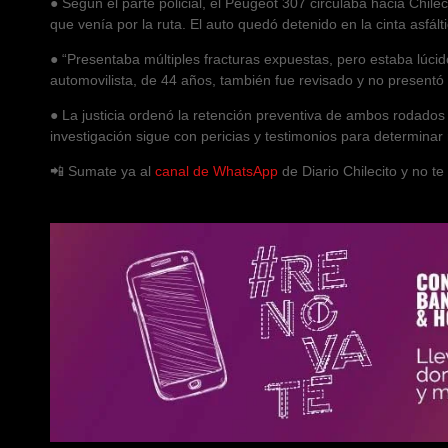
● Según el parte policial, el Peugeot 307 circulaba hacia Chilec
que venía por la ruta. El auto quedó detenido en la cinta asfált
● “Presentaba múltiples fracturas expuestas, pero estaba lúcido 
automovilista, de 44 años, también fue revisado y no presentó 
● La justicia ordenó la retención preventiva de ambos rodados
investigación sigue con pericias y testimonios para determinar 
📲 Sumate ya al
canal de WhatsApp
de Diario Chilecito y no t