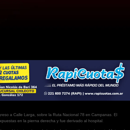
greso a Calle Larga, sobre la Ruta Nacional 78 en Campanas. El
puestas en la pierna derecha y fue derivado al hospital.