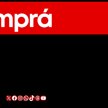
X
Facebook
Instagram
WhatsApp
TikTok
Threads
YouTube