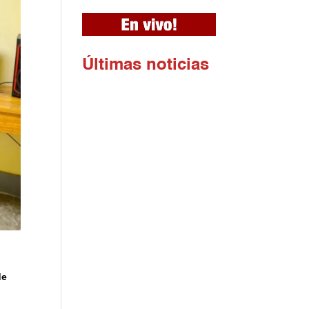
Ú
ltimas noticias
de