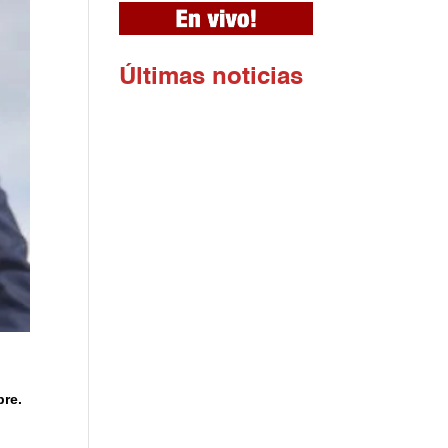
Ú
ltimas noticias
bre.
e