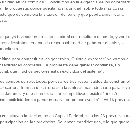
e unidad en los comicios. “Concluimos en la exigencia de los gobernad
la propuesta, donde solicitamos la unidad, sobre todas las cosas,
sto que es compleja la situación del país, y que pueda simplificar la
puso.
s que ya tuvimos un proceso electoral con resultado concreto; y ver lo
 oficialistas, tenemos la responsabilidad de gobernar el país y la
 manifestó.
egítimo para competir en las generales, Quintela expresó: “No vamos a
nsabilidades concretas. La propuesta debe generar confianza, un
social, que muchos sectores están excluidos del sistema”.
s tiempos son acotados, por eso los tres responsables de construir el
alecer una fórmula única, que sea la síntesis más adecuada para lleva
ciudadanos, y que seamos lo más competitivos posibles”, indicó.
as posibilidades de ganar inclusive en primera vuelta”. “En 15 provinc
 constituyen la Nación; no es Capital Federal, sino las 23 provincias 
participación de las provincias. Se lanzan candidaturas, y lo que quer