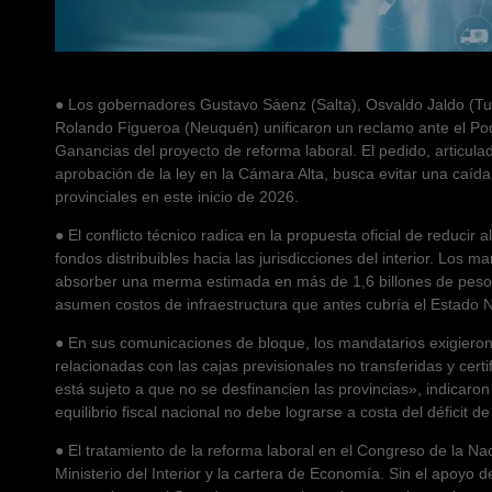
● Los gobernadores Gustavo Sáenz (Salta), Osvaldo Jaldo (Tu
Rolando Figueroa (Neuquén) unificaron un reclamo ante el Pode
Ganancias del proyecto de reforma laboral. El pedido, articul
aprobación de la ley en la Cámara Alta, busca evitar una caída
provinciales en este inicio de 2026.
● El conflicto técnico radica en la propuesta oficial de reducir
fondos distribuibles hacia las jurisdicciones del interior. Lo
absorber una merma estimada en más de 1,6 billones de pesos
asumen costos de infraestructura que antes cubría el Estado N
● En sus comunicaciones de bloque, los mandatarios exigier
relacionadas con las cajas previsionales no transferidas y ce
está sujeto a que no se desfinancien las provincias», indicar
equilibrio fiscal nacional no debe lograrse a costa del déficit de 
● El tratamiento de la reforma laboral en el Congreso de la N
Ministerio del Interior y la cartera de Economía. Sin el apoyo d