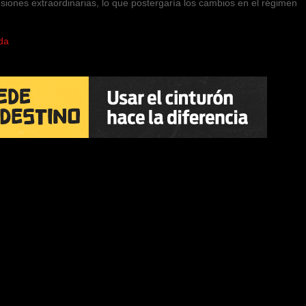
siones extraordinarias, lo que postergaría los cambios en el régimen
da