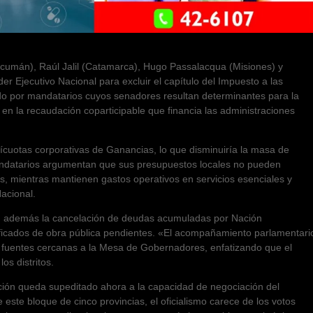
cumán), Raúl Jalil (Catamarca), Hugo Passalacqua (Misiones) y
r Ejecutivo Nacional para excluir el capítulo del Impuesto a las
ado por mandatarios cuyos senadores resultan determinantes para la
 en la recaudación coparticipable que financia las administraciones
 alícuotas corporativas de Ganancias, lo que disminuiría la masa de
s mandatarios argumentan que sus presupuestos locales no pueden
, mientras mantienen gastos operativos en servicios esenciales y
acional.
on además la cancelación de deudas acumuladas por Nación
rtificados de obra pública pendientes. «El acompañamiento parlamentari
on fuentes cercanas a la Mesa de Gobernadores, enfatizando que el
los distritos.
ación queda supeditado ahora a la capacidad de negociación del
e este bloque de cinco provincias, el oficialismo carece de los votos