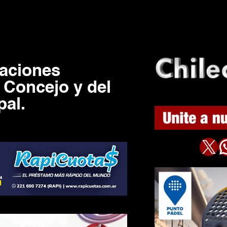
caciones
 Concejo y del
pal.
9
X
WhatsAp