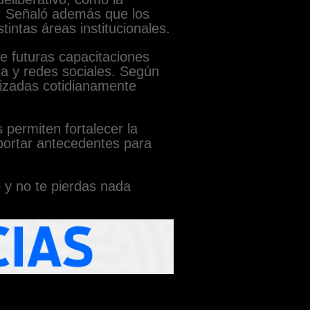
. Señaló además que los
intas áreas institucionales.
e futuras capacitaciones
ria y redes sociales. Según
ilizadas cotidianamente
s permiten fortalecer la
portar antecedentes para
p
y no te pierdas nada