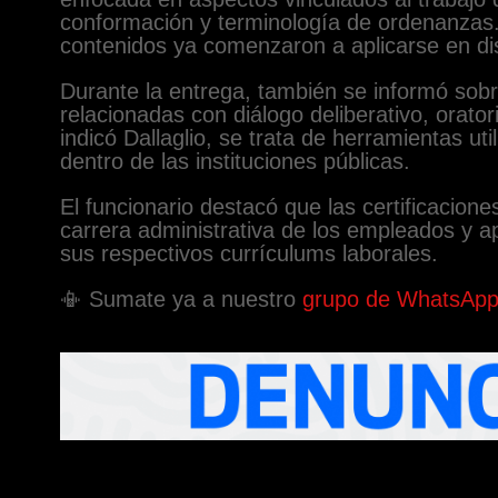
conformación y terminología de ordenanzas
contenidos ya comenzaron a aplicarse en dist
Durante la entrega, también se informó sobr
relacionadas con diálogo deliberativo, orato
indicó Dallaglio, se trata de herramientas ut
dentro de las instituciones públicas.
El funcionario destacó que las certificacione
carrera administrativa de los empleados y a
sus respectivos currículums laborales.
📳 Sumate ya a nuestro
grupo de WhatsAp