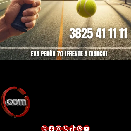
X
Facebook
Instagram
WhatsApp
TikTok
Threads
YouTube