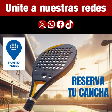
X
WhatsApp
Facebook
TikTok