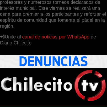
profesores y numerosos torneos declarados de
interés municipal. Este viernes se realizará una
cena para premiar a los participantes y reforzar el
espíritu de comunidad que fomenta el pádel en la
región.
📲Unite al
canal de noticias por WhatsApp
de
Diario Chilecito