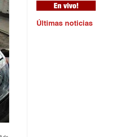
Ú
ltimas noticias
9 de