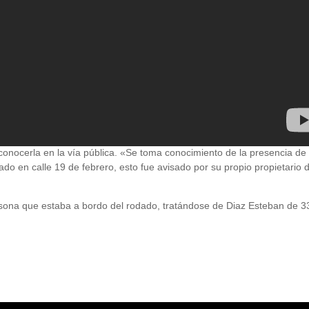
econocerla en la vía pública. «Se toma conocimiento de la presencia de
o en calle 19 de febrero, esto fue avisado por su propio propietario 
ona que estaba a bordo del rodado, tratándose de Diaz Esteban de 3