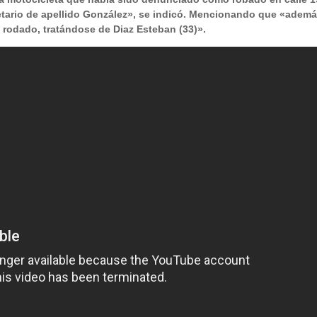
ietario de apellido González», se indicó. Mencionando que «adem
 rodado, tratándose de Diaz Esteban (33)».