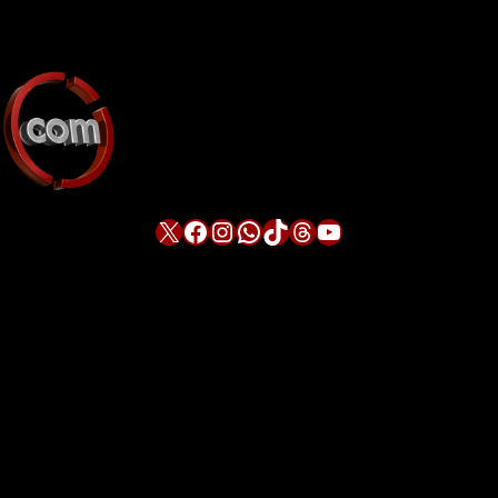
X
Facebook
Instagram
WhatsApp
TikTok
Threads
YouTube