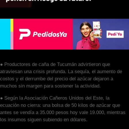
● Productores de caña de Tucumán advirtieron que
atraviesan una crisis profunda. La sequía, el aumento de
costos y el derrumbe del precio del azúcar dejaron a
muchos sin margen para sostener la actividad.
● Según la Asociación Cañeros Unidos del Este, la
ecuación no cierra: una bolsa de 50 kilos de azúcar que
antes se vendía a 35.000 pesos hoy vale 19.000, mientras
los insumos siguen subiendo en dólares.