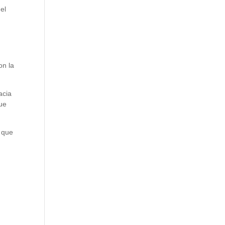
el
on la
acia
que
s que