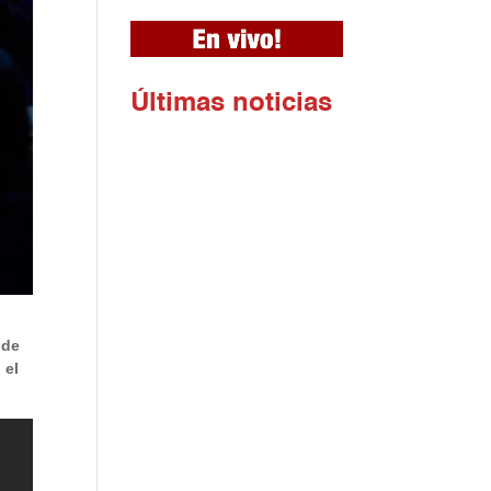
Ú
ltimas noticias
 de
 el