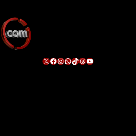
X
Facebook
Instagram
WhatsApp
TikTok
Threads
YouTube