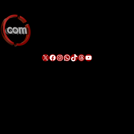
X
Facebook
Instagram
WhatsApp
TikTok
Threads
YouTube