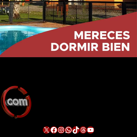
X
Facebook
Instagram
WhatsApp
TikTok
Threads
YouTube