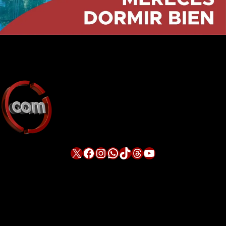
X
Facebook
Instagram
WhatsApp
TikTok
Threads
YouTube