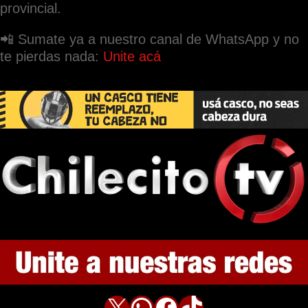
provincial.
📲 Sumate ya a nuestro canal de WhatsApp y no
te pierdas nada:
Unite acá
X
WhatsApp
Facebook
TikTok