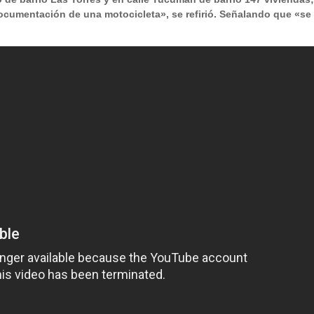
ocumentación de una motocicleta», se refirió. Señalando que «se
.