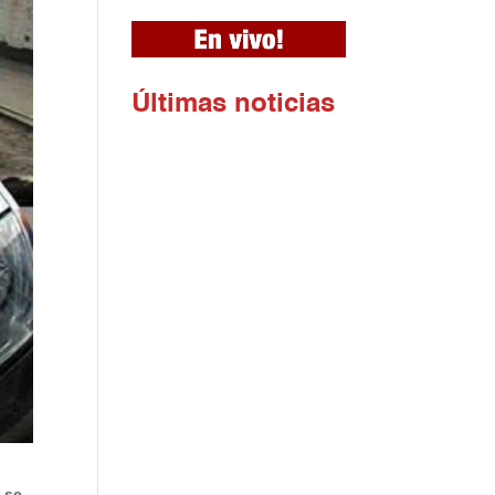
Ú
ltimas noticias
 se